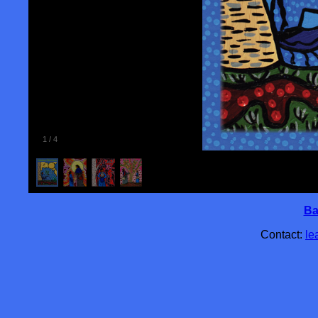
1
/
4
Ba
Contact:
le